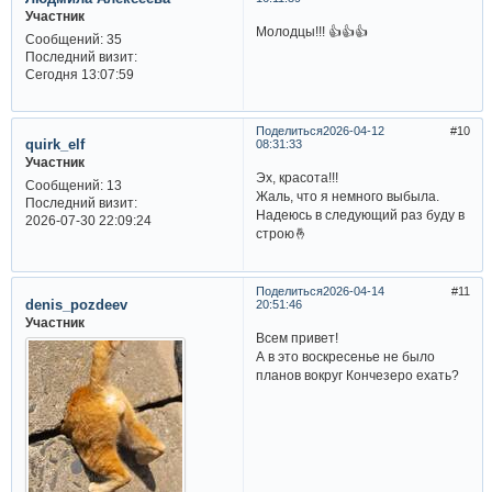
Участник
Молодцы!!! 👍👍👍
Сообщений:
35
Последний визит:
Сегодня 13:07:59
Поделиться
2026-04-12
10
quirk_elf
08:31:33
Участник
Эх, красота!!!
Сообщений:
13
Жаль, что я немного выбыла.
Последний визит:
Надеюсь в следующий раз буду в
2026-07-30 22:09:24
строю🤞
Поделиться
2026-04-14
11
denis_pozdeev
20:51:46
Участник
Всем привет!
А в это воскресенье не было
планов вокруг Кончезеро ехать?