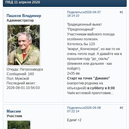
ПВД 11 апреля 2026
Поделиться
2026-04-07
1
Пашков Владимир
18:14:10
Администратор
Традиционный выкат
"Предпоходный"
Участникам майского похода
особенно полезен.
Хотелось бы 120
"вокруг_Кончозера", но как то не
очень тепло ещё. А давайте как в
прошлом году "до_скалы"
(ближняя или дальняя - как
пойдёт).
Откуда:
Петрозаводск
2х35 км.
Сообщений:
160
Старт на точке "Динамо"
Пол:
Мужской
(напротив родника на
Последний визит:
2026-08-01 10:56:03
объездной)
в субботу в 8:00
Чаёк котловой приготовим...
Поделиться
2026-04-08
2
Максим
07:22:14
Участник
Едем! +2