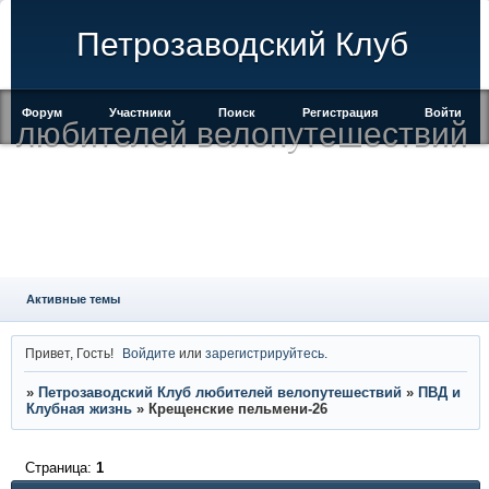
Петрозаводский Клуб
Форум
Участники
Поиск
Регистрация
Войти
любителей велопутешествий
Активные темы
Привет, Гость!
Войдите
или
зарегистрируйтесь
.
»
Петрозаводский Клуб любителей велопутешествий
»
ПВД и
Клубная жизнь
»
Крещенские пельмени-26
Страница:
1