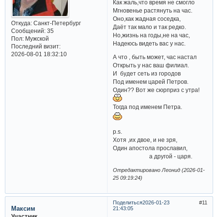
Как жаль,что время не смогло
Мгновенье растянуть на час.
Оно,как жадная соседка,
Откуда:
Санкт-Петербург
Даёт так мало и так редко.
Сообщений:
35
Но,жизнь на годы,не на час,
Пол:
Мужской
Надеюсь видеть вас у нас.
Последний визит:
2026-08-01 18:32:10
А что , быть может, час настал
Открыть у нас ваш филиал.
И будет сеть из городов
Под именем царей Петров.
Один?? Вот же сюрприз с утра!
Тогда под именем Петра.
p.s.
Хотя ,их двое, и не зря,
Один апостола прославил,
а другой - царя.
Отредактировано Леонид (2026-01-
25 09:19:24)
Поделиться
2026-01-23
11
Максим
21:43:05
Участник