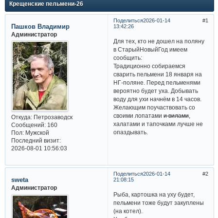
Крещенские пельмени-26
Поделиться
2026-01-14
1
Пашков Владимир
13:42:26
Администратор
Для тех, кто не дошел на поляну
в СтарыйНовыйГод имеем
сообщить:
Традиционно собираемся
сварить пельмени 18 января на
НГ-поляне. Перед пельменями
вероятно будет уха. Добывать
воду для ухи начнём в 14 часов.
Желающим поучаствовать со
своими лопатами
и вилами
,
Откуда:
Петрозаводск
халатами и тапочками лучше не
Сообщений:
160
опаздывать.
Пол:
Мужской
Последний визит:
2026-08-01 10:56:03
Поделиться
2026-01-14
2
sweta
21:08:15
Администратор
Рыба, картошка на уху будет,
пельмени тоже будут закуплены
(на котел).